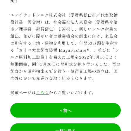
ユナイテッドシルク株式会社（愛媛県松山市／代表取締
役社長：河合崇）は、社会福祉法人来島会（愛媛県今治
市／理事長：越智清仁）と連携し、新しいシルク産業の
創出、並びに障がい者の就業機会の創出に向け、来島会
の所有する土地・建物を利用して、年間50万頭を生産す
る「カイコ大量飼育装置 MayuFacture®」、並びに「シ
ルク原料加工設備」を備えた工場を2022年5月16日より
稼働開始、同年5月30日に開所式を執り行いました。蚕の
飼育から原料抽出までを行う一気通貫工場の設立は、国
内外において先進的な取り組みとなります。
掲載ページは
こちら
からご覧いただけます。
< 前へ
一覧に戻る